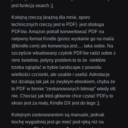
jest funkcja search ;].
Kolejną rzeczą (ważną dla mnie, sporo
technicznych rzeczy jest w PDF) jest obsługa
PDFów. Amazon potrafi konwertować PDF na
natywny format Kindle (przez wysłanie go na maila
@kindle.com) ale konwersja jest…. taka sobie. Na
szczęście wbudowany czytnik PDFów radzi sobie z
nimi świetnie, jedyny problem to to że niektóre
trzeba oglądać w trybie landscape z powodu
wielkości czcionki, ale usable i useful. Adnotacje
też działają tak jak ze zwykłym ebookiem, chyba że
to PDF w formie “zeskanowanych bitmap” wtedy ofc
nie. Chociaż jak ktoś głównie chce czytać PDFy to
ekran jest za mały, Kindle DX jest do tego ;].
Kolejnym zastosowaniem są manuale, jednak
trochę wygodniej jest go mieć pod ręką niż na