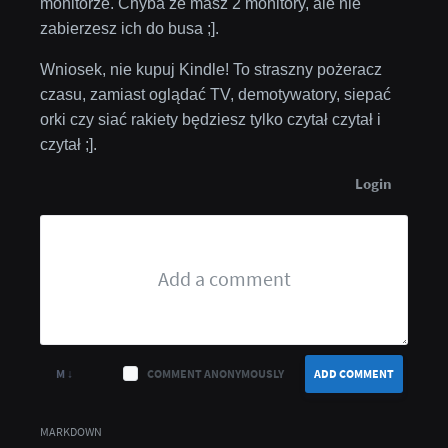
monitorze. Chyba że masz 2 monitory, ale nie
zabierzesz ich do busa ;].
Wniosek, nie kupuj Kindle! To straszny pożeracz
czasu, zamiast oglądać TV, demotywatory, siepać
orki czy siać rakiety będziesz tylko czytał czytał i
czytał ;].
Login
M ↓
COMMENT ANONYMOUSLY
ADD COMMENT
MARKDOWN