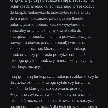
książka, więc często zdarza mi się przeczytać np.
jeden rozdział ebooka technicznego, przeskoczyć
do książki fantasy/sci-fi, przeczytać rozdział czy
dwa a potem przejrzeć jakąś gazetę (kindle
automatycznie pobiera książki wysyłane na
specjalny email a taki fajny kawał softu do
zarządzania ebookami calibre pozwala ściągać
newsy i mailować je na ten email) i wrócić do
ksiązki technicznej. Można tak łatwo uniknąć
znudzenia, czy po prostu poczytać sobie coś
lekkiego gdy techbook czy manual który czytamy
jest dosyć nużący.
Inną genialną funkcją są adnotacje i zakładki, czy to
do zaznaczenia ciekawego cytatu czy tematu w
książce do którego chce się wrócić później.
Przydatne zwłaszcza w książkach typu “x rad nt.
taki i tak”, można sobie co ciekawsze zaznaczyć i
później do nich wrócić. A dla tych niezaznaczonych