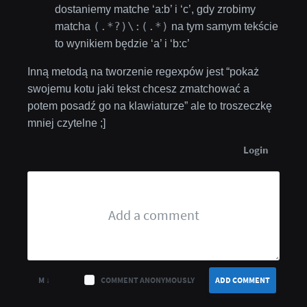
dostaniemy matche ‘a:b’ i ‘c’, gdy zrobimy
(.*?)\:(.*)
matcha
na tym samym tekście
to wynikiem będzie ‘a’ i ‘b:c’
Inną metodą na tworzenie regexpów jest “pokaż
swojemu kotu jaki tekst chcesz zmatchować a
potem posadź go na klawiaturze” ale to troszeczkę
mniej czytelne ;]
Login
M ↓
COMMENT ANONYMOUSLY
ADD COMMENT