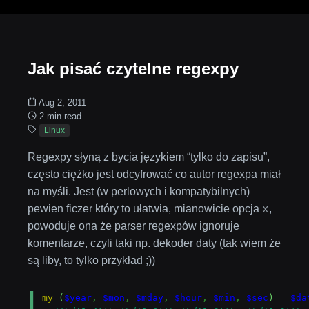
Jak pisać czytelne regexpy
Aug 2, 2011
2 min read
Linux
Regexpy słyną z bycia językiem “tylko do zapisu”,
często ciężko jest odcyfrować co autor regexpa miał
na myśli. Jest (w perlowych i kompatybilnych)
x
pewien ficzer który to ułatwia, mianowicie opcja
,
powoduje ona że parser regexpów ignoruje
komentarze, czyli taki np. dekoder daty (tak wiem że
są liby, to tylko przykład ;))
my
(
$year
,
$mon
,
$mday
,
$hour
,
$min
,
$sec
)
=
$da