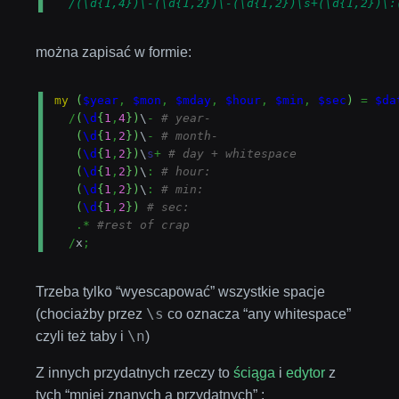
/(\d{1,4})\-(\d{1,2})\-(\d{1,2})\s+(\d{1,2})\:
można zapisać w formie:
my
(
$year
,
$mon
,
$mday
,
$hour
,
$min
,
$sec
)
=
$da
/
(
\d
{
1
,
4
}
)
\
-
# year-
(
\d
{
1
,
2
}
)
\
-
# month-
(
\d
{
1
,
2
}
)
\
s
+
# day + whitespace
(
\d
{
1
,
2
}
)
\
:
# hour:
(
\d
{
1
,
2
}
)
\
:
# min:
(
\d
{
1
,
2
}
)
# sec:
.*
#rest of crap
/
x
;
Trzeba tylko “wyescapować” wszystkie spacje
\s
(chociażby przez
co oznacza “any whitespace”
\n
czyli też taby i
)
Z innych przydatnych rzeczy to
ściąga
i
edytor
z
tych “mniej znanych a przydatnych” :