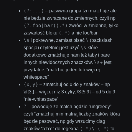
(?:...)
– pasywna grupa tzn matchuje ale
nie będzie zwracane do zmiennych, czyli np
(?:foo|bar)(.*)
zwróci w zmiennej tylko
(.*)
zawartość bloku
a nie foo/bar
\s
\
i pokrewne, zamiast pisać
(backslash
\s
spacja) czytelniej jest użyć
które
dodatkowo zmatchuje nam też taby i pare
\s+
innych niewidocznych znaczków.
jest
przydatne, “matchuj jeden lub więcej
whitespace”
{x,y}
– zmatchuj od x do y znaków – np
\d{3,} – więcej niż 3 cyfry, \S{5,9} – od 5 do 9
“nie-whitespace”
?
– powoduje że match będzie “ungreedy”
czyli “zmatchuj minimalną liczbę znaków która
będzie pasować, np gdy wrzucimy ciąg
(.*)\:(.*)
znaków “a:b:c” do regexpa
to